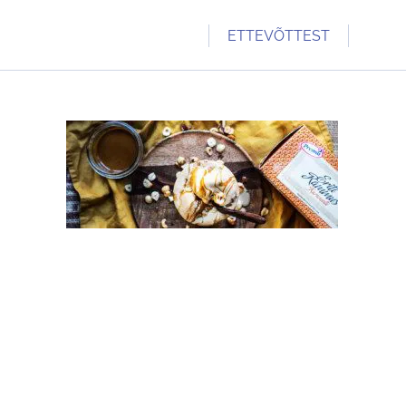
ETTEVÕTTEST
TUTVUSTUS
PREMIA 70
KONTAKT
TULE TÖÖLE
TOETAME
UUDISED