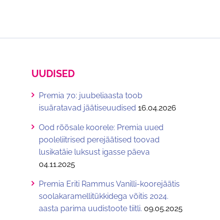
EN
UUDISED
Premia 70: juubeliaasta toob
isuäratavad jäätiseuudised
16.04.2026
Ood rõõsale koorele: Premia uued
pooleliitrised perejäätised toovad
lusikatäie luksust igasse päeva
04.11.2025
Premia Eriti Rammus Vanilli-koorejäätis
soolakaramellitükkidega võitis 2024.
aasta parima uudistoote tiitli.
09.05.2025