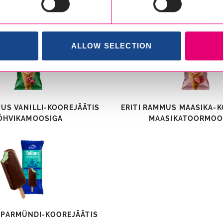
UUTU MAASIKA-MUSTSÕSTRA
VÄIKE TOM MANGO-KOO
VAHVLITOPSI
ALLOW SELECTION
MUS VANILLI-KOOREJÄÄTIS
ERITI RAMMUS MAASIKA-K
ÕHVIKAMOOSIGA
MAASIKATOORMOO
IPARMÜNDI-KOOREJÄÄTIS