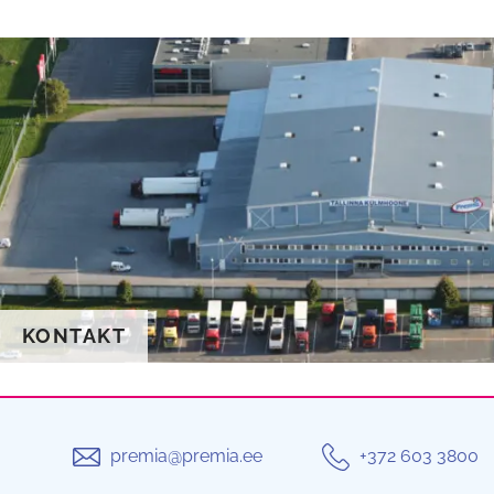
KONTAKT
premia@premia.ee
+372 603 3800