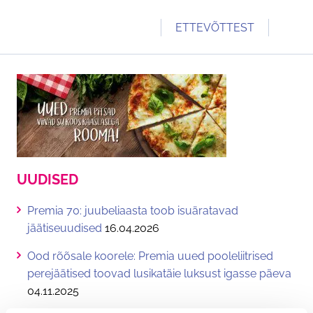
ETTEVÕTTEST
TUTVUSTUS
PREMIA 70
KONTAKT
TULE TÖÖLE
TOETAME
UUDISED
UUDISED
Premia 70: juubeliaasta toob isuäratavad
jäätiseuudised
16.04.2026
Ood rõõsale koorele: Premia uued pooleliitrised
perejäätised toovad lusikatäie luksust igasse päeva
04.11.2025