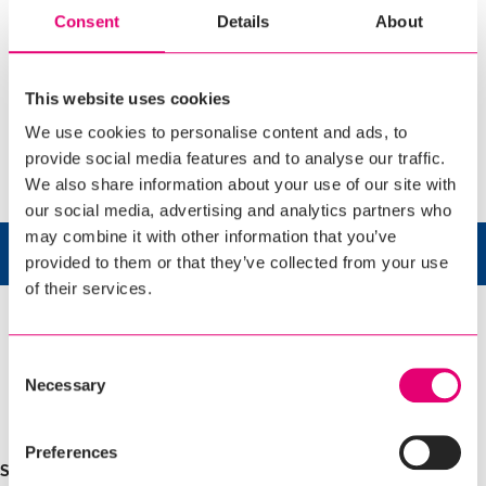
Premia Eriti Rammus Vanilli-koorejäätis
Consent
Details
About
soolakaramellitükkidega võitis 2024. aasta parima
uudistoote tiitli.
09.05.2025
This website uses cookies
Premia uued suvised üllatajad
21.04.2025
We use cookies to personalise content and ads, to
Premia kasvatas mullu tempokalt jäätisemüüki ja
provide social media features and to analyse our traffic.
napsas lemmikjäätise tiitli
08.04.2025
We also share information about your use of our site with
our social media, advertising and analytics partners who
may combine it with other information that you’ve
UUED TOOTED
provided to them or that they’ve collected from your use
of their services.
Consent
Necessary
Selection
VÄIKE TOM
VÄIKE TOM
VÄIKE TOM
TUUTU
MANGO-
TUUTU
Preferences
MAASIKA-
KOOREJÄÄTIS
SOOLAKARAMELLI
MUSTSÕSTRA
VAHVLITOPSIS