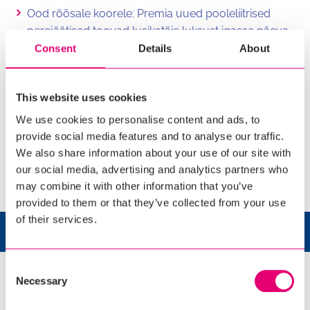
Ood rõõsale koorele: Premia uued pooleliitrised
perejäätised toovad lusikatäie luksust igasse päeva
04.11.2025
Consent
Details
About
Premia Eriti Rammus Vanilli-koorejäätis
soolakaramellitükkidega võitis 2024. aasta parima
This website uses cookies
uudistoote tiitli.
09.05.2025
We use cookies to personalise content and ads, to
provide social media features and to analyse our traffic.
Premia uued suvised üllatajad
21.04.2025
We also share information about your use of our site with
Premia kasvatas mullu tempokalt jäätisemüüki ja
our social media, advertising and analytics partners who
napsas lemmikjäätise tiitli
08.04.2025
may combine it with other information that you’ve
provided to them or that they’ve collected from your use
of their services.
UUED TOOTED
Consent
Necessary
Selection