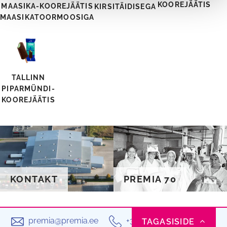
KOOREJÄÄTIS
MAASIKA-KOOREJÄÄTIS
KIRSITÄIDISEGA
MAASIKATOORMOOSIGA
TALLINN
PIPARMÜNDI-
KOOREJÄÄTIS
KONTAKT
PREMIA 70
premia@premia.ee
+372 603 3800
TAGASISIDE