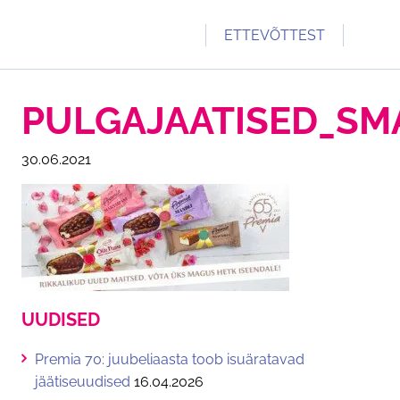
ETTEVÕTTEST
TUTVUSTUS
PULGAJAATISED_SM
PREMIA 70
KONTAKT
30.06.2021
TULE TÖÖLE
TOETAME
UUDISED
UUDISED
Premia 70: juubeliaasta toob isuäratavad
jäätiseuudised
16.04.2026