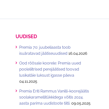
EN
UUDISED
Premia 70: juubeliaasta toob
isuäratavad jäätiseuudised
16.04.2026
Ood rõõsale koorele: Premia uued
pooleliitrised perejäätised toovad
lusikatäie luksust igasse päeva
04.11.2025
Premia Eriti Rammus Vanilli-koorejäätis
soolakaramellitükkidega võitis 2024.
aasta parima uudistoote tiitli.
09.05.2025