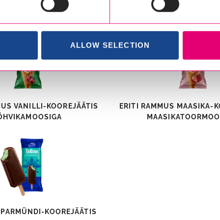
UUTU MAASIKA-MUSTSÕSTRA
VÄIKE TOM MANGO-KOO
VAHVLITOPSI
ALLOW SELECTION
MUS VANILLI-KOOREJÄÄTIS
ERITI RAMMUS MAASIKA-K
ÕHVIKAMOOSIGA
MAASIKATOORMOO
IPARMÜNDI-KOOREJÄÄTIS