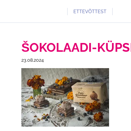
ETTEVÕTTEST
TUTVUSTUS
PREMIA 70
ŠOKOLAADI-KÜPSI
KONTAKT
23.08.2024
TULE TÖÖLE
TOETAME
UUDISED