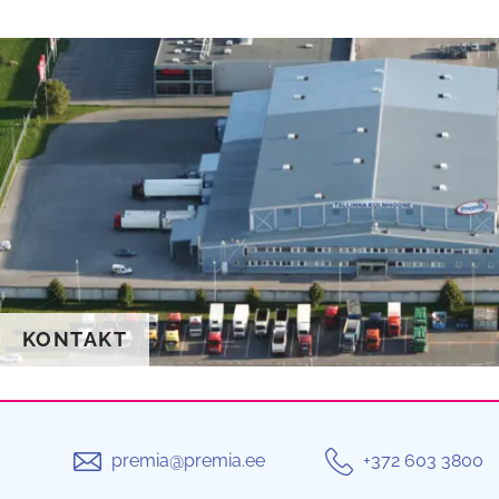
KONTAKT
premia@premia.ee
+372 603 3800